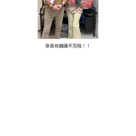
恭喜你錢賺不完啦！！
風水教學,台中風水師,高雄風水師,台北風水師,風水師推薦,風水老
師,風水老師推薦,推薦風水老師,年輕風水師,新生代風水師,台灣有
名風水師,國際風水師,第一次看風水,知名風水師,台灣風水師,尹森
老師評價,風水師推薦PTT,室內設計,室內裝修,裝潢,設計家,算命,免
費算命,紫微斗數命盤,八字命盤,免費算命占卜,命運好好玩,科技紫
微網,財神小舖,雨揚珍品,雨揚老師,簡少年,謝沅謹,詹唯中,高宏寓,
湯鎮瑋,江柏樂,黃濤,徐玉蘭,李行老師,白瑜,木木老師,靈能的挑戰,
阿拉斯,如茵老師,邱彥龍,沈采霏,阿谷老師,依琳老師,文哥,風水有
關係,紫白飛星,易經風水,奇門遁甲