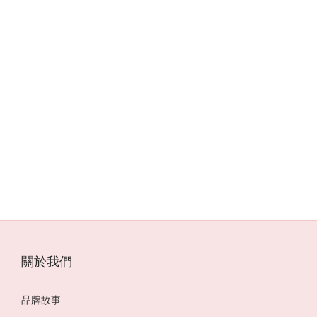
台中風水師,風水師推薦,風水老師,風水老師推薦,風水教學,推薦風
水老師,新生代風水師,台灣有名風水師,國際風水師,年輕風水師,高
雄風水師,台北風水師,第一次看風水,知名風水師,台灣風水師,尹森
老師評價,風水師推薦PTT,室內設計,室內裝修,裝潢,設計家,算命,免
費算命,紫微斗數命盤,八字命盤,免費算命占卜,命運好好玩,科技紫
微網,財神小舖,雨揚珍品,雨揚老師,簡少年,謝沅謹,詹唯中,高宏寓,
湯鎮瑋,江柏樂,黃濤,徐玉蘭,李行老師,白瑜,木木老師,靈能的挑戰,
阿拉斯,如茵老師,邱彥龍,沈采霏,阿谷老師,依琳老師,文哥,風水有
關係,紫白飛星,易經風水,奇門遁甲
關於我們
品牌故事