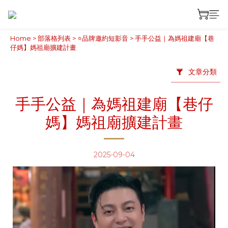
Home
>
部落格列表
>
⭐品牌邀約短影音
>
手手公益｜為媽祖建廟【巷
仔媽】媽祖廟擴建計畫
文章分類
手手公益｜為媽祖建廟【巷仔
媽】媽祖廟擴建計畫
2025-09-04