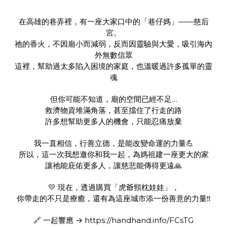
在高雄的巷弄裡，有一座大家口中的「巷仔媽」——慈后
宮。
祂的香火，不因廟小而減弱，反而因靈驗與大愛，吸引海內
外無數信眾
這裡，幫助過太多陷入困境的家庭，也溫暖過許多孤單的靈
魂
但你可能不知道，廟的空間已經不足…
救濟物資堆滿角落，甚至擋住了行走的路
許多想幫助更多人的機會，只能忍痛放棄
我一直相信，行善立德，是能改變命運的力量💪
所以，這一次我想邀你和我一起，為媽祖建一座更大的家
讓祂能庇佑更多人，讓慈悲能傳得更遠🙏
💛 現在，透過購買「虎爺頸枕娃娃」，
你帶走的不只是療癒，還有為這座城市添一份善意的力量‼️
🔗 一起響應 →
https://handhand.info/FCsTG