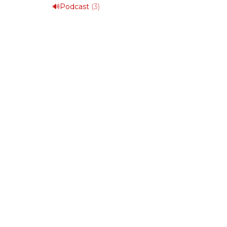
🔊Podcast
(3)