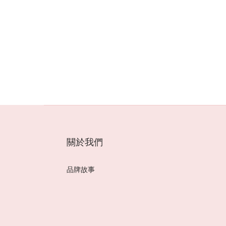
第一次看風水,風水師推薦,國際風水師,推薦風水老師,
水師,高雄風水師,風水老師,風水老師推薦,風水教學,年
算命,紫微斗數命盤,八字命盤,免費算命占卜,命運好好玩
揚老師,簡少年,謝沅謹,詹唯中,高宏寓,湯鎮瑋,江柏樂,
霏
關於我們
品牌故事