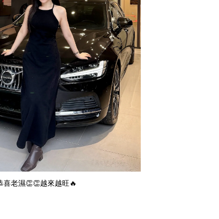
恭喜老濕👏👏越來越旺🔥