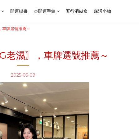
開運掛畫
⚝開運手鍊
五行消磁盒
森活小物
〗，車牌選號推薦～
〖1G老濕〗，車牌選號推薦～
2025-05-09