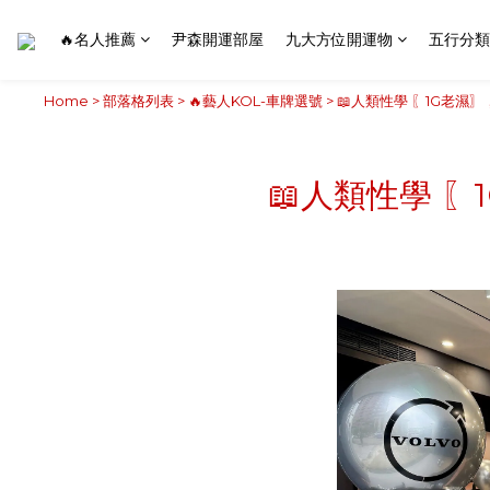
🔥名人推薦
尹森開運部屋
九大方位開運物
五行分類
Home
>
部落格列表
>
🔥藝人KOL-車牌選號
>
📖人類性學 〖1G老濕
📖人類性學 