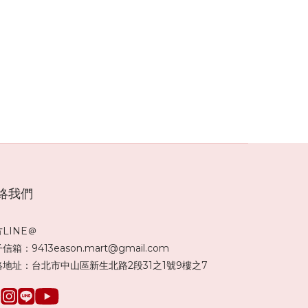
,台中風
命,免費
珍品,雨
龍,沈采
絡我們
LINE＠
信箱：9413eason.mart@gmail.com
絡地址：台北市中山區新生北路2段31之1號9樓之7