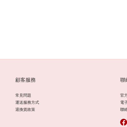
知名風水師,風水師推薦PTT,尹森老師評價,台灣有名風水師,台北風水師
輕風水師,新生代風水師,台灣風水師,室內設計,室內裝修,裝潢,設計家,算
,,風水有關係,紫白飛星,易經風水,奇門遁甲,科技紫微網,財神小舖,雨揚
黃濤,徐玉蘭,李行老師,白瑜,木木老師,靈能的挑戰,阿拉斯,如茵老師,邱彥
,阿谷老師,依琳老師,文哥
顧客服務
聯
常見問題
官方
運送服務方式
電子
退換貨政策
聯