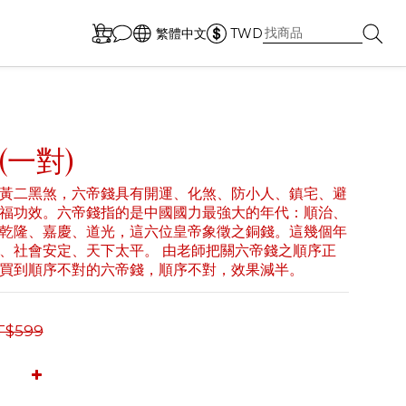
繁體中文
TWD
(一對)
黃二黑煞，六帝錢具有開運、化煞、防小人、鎮宅、避
福功效。六帝錢指的是中國國力最強大的年代：順治、
乾隆、嘉慶、道光，這六位皇帝象徵之銅錢。這幾個年
、社會安定、天下太平。 由老師把關六帝錢之順序正
買到順序不對的六帝錢，順序不對，效果減半。
T$599