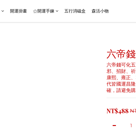
開運掛畫
⚝開運手鍊
五行消磁盒
森活小物
六帝錢
六帝錢可化五
邪、招財、祈
康熙、雍正、
代皆國運昌隆
確，請避免購
NT$488
N