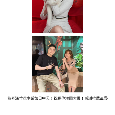
恭喜涵竹👏事業如日中天！祝福你鴻圖大展！感謝推薦🙏😇