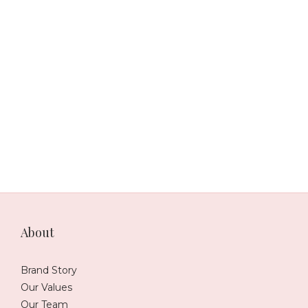
風水師推薦,風水老師,風水老師推薦,風水教學,台北風水師,推薦風
水老師,年輕風水師,新生代風水師,台灣有名風水師,算命,免費算命,
紫微斗數命盤,八字命盤,免費算命占卜,命運好好玩,科技紫微網,財
神小舖,雨揚珍品,雨揚老師,簡少年,謝沅謹,詹唯中,高宏寓,湯鎮瑋,
江柏樂,黃濤,徐玉蘭,李行老師,白瑜,木木老師,靈能的挑戰,阿拉斯,
如茵老師,邱彥龍,沈采霏,阿谷老師,依琳老師,文哥,風水有關係,紫
白飛星,易經風水,奇門遁甲,室內設計,室內裝修,裝潢,設計家
About
Brand Story
Our Values
Our Team