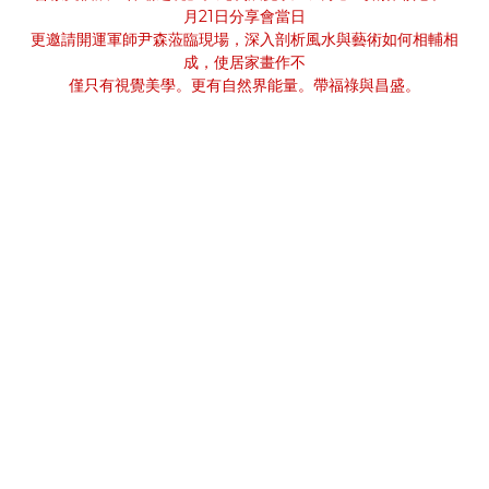
月21日分享會當日
更邀請開運軍師尹森蒞臨現場，深入剖析風水與藝術如何相輔相
成，使居家畫作不
僅只有視覺美學。更有自然界能量。帶福祿與昌盛。
知名風水師,推薦風水老師,國際風水師,風水教學,台中風水師,台灣
有名風水師,第一次看風水,高雄風水師,台北風水師,風水師推薦,風
水老師,風水老師推薦,年輕風水師,新生代風水師,台灣風水師,尹森
老師評價,風水師推薦PTT,室內設計,室內裝修,裝潢,設計家,算命,
免費算命,紫微斗數命盤,八字命盤,免費算命占卜,命運好好玩,科技
紫微網,財神小舖,雨揚珍品,雨揚老師,簡少年,謝沅謹,詹唯中,高宏
寓,湯鎮瑋,江柏樂,黃濤,徐玉蘭,李行老師,白瑜,木木老師,靈能的挑
戰,阿拉斯,如茵老師,邱彥龍,沈采霏,阿谷老師,依琳老師,文哥,風水