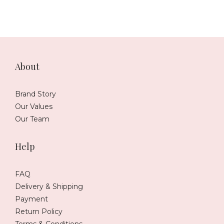
有關係,紫白飛星,易經風水,奇門遁甲
About
Brand Story
Our Values
Our Team
Help
FAQ
Delivery & Shipping
Payment
Return Policy
Terms & Conditions