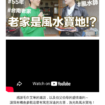
感謝毛巾艾琳的邀請，以及伯父伯母的盛情邀約～
讓我有機會參觀這麼有寓意深遠的古厝，漁光島風水寶地！