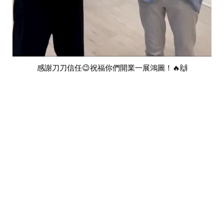
感謝刀刀信任😉祝福你們開業一展鴻圖！🔥🙌
國際風水師,推薦風水老師,知名風水師,風水師推薦PTT,尹森
老師評價,台灣有名風水師,台北風水師,台中風水師,高雄風水
師,風水師推薦,風水老師,風水老師推薦,風水教學,年輕風水師,
新生代風水師,第一次看風水,台灣風水師,室內設計,室內裝修,
裝潢,設計家,算命,免費算命,紫微斗數命盤,八字命盤,免費算命
占卜,命運好好玩,,風水有關係,紫白飛星,易經風水,奇門遁甲,科
技紫微網,財神小舖,雨揚珍品,雨揚老師,簡少年,謝沅謹,詹唯中,
高宏寓,湯鎮瑋,江柏樂,黃濤,徐玉蘭,李行老師,白瑜,木木老師,