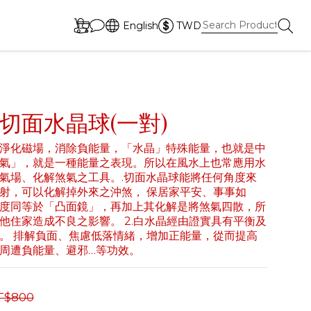
English
TWD
切面水晶球(一對)
淨化磁場，消除負能量，「水晶」特殊能量，也就是中
氣」，就是一種能量之表現。所以在風水上也常應用水
氣場、化解煞氣之工具。.切面水晶球能將任何角度來
射，可以化解掉外來之沖煞， 保居家平安、事事如
度同等於「凸面鏡」，再加上其化解是將煞氣四散，所
他住家造成不良之影響。 2.白水晶經由證實具有平衡及
。 排解負面、焦慮低落情緒，增加正能量，從而提高
周遭負能量、避邪…等功效。
T$800