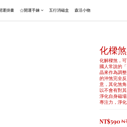
開運掛畫
⚝開運手鍊
五行消磁盒
森活小物
化樑煞
化解樑煞，可
國人常說的「
晶來作為調整
的沖煞完全反
意，其化煞角
以不會有對其
淨化自身磁場
專注力，淨化
NT$590
N