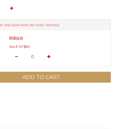
er and Save More
(At most 1 item(s))
開運提袋
SALE NT$50
ADD TO CART