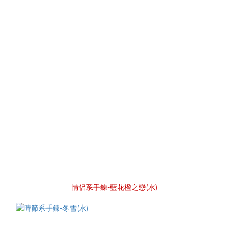
情侶系手鍊-藍花楹之戀(水)