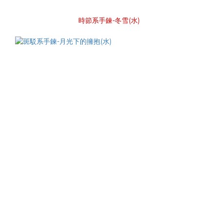
時節系手鍊-冬雪(水)