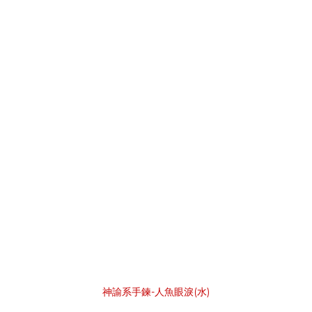
神諭系手鍊-人魚眼淚(水)