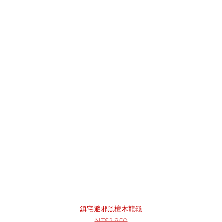
鎮宅避邪黑檀木龍龜
NT$2,850