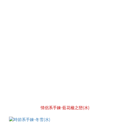
情侶系手鍊-藍花楹之戀(水)