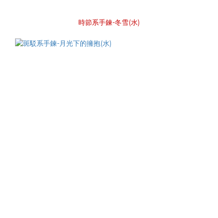
時節系手鍊-冬雪(水)