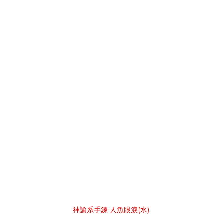
神諭系手鍊-人魚眼淚(水)