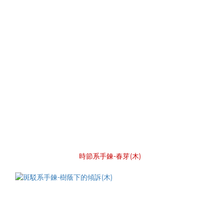
時節系手鍊-春芽(木)