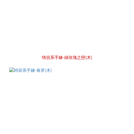
情侶系手鍊-綠玫瑰之戀(木)