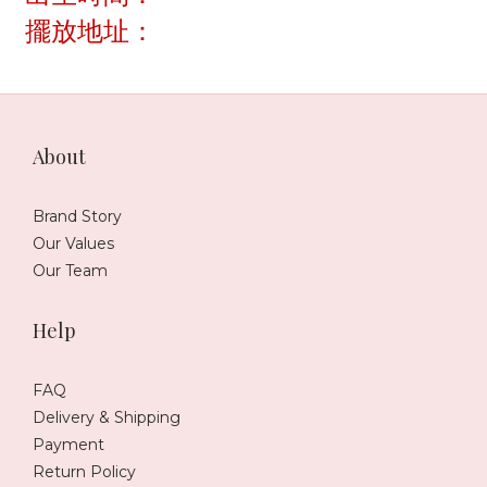
擺放地址：
About
Brand Story
Our Values
Our Team
Help
FAQ
Delivery & Shipping
Payment
Return Policy